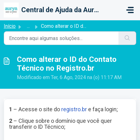
Ir para o conteúdo principal
Central de Ajuda da Auryn Web To Print
Início
...
Como alterar o ID do Contato Técnico no Registro.br
Como alterar o ID do Contato
Técnico no Registro.br
Modificado em Ter, 6 Ago, 2024 na (o) 11:17 AM
1
– Acesse o site do
registro.br
e faça login;
2
– Clique sobre o domínio que você quer
transferir o ID Técnico;