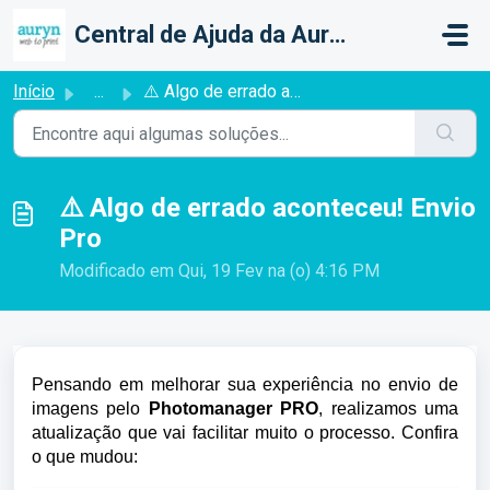
Ir para o conteúdo principal
Central de Ajuda da Auryn Web To Print
Início
...
⚠️ Algo de errado aconteceu! Envio Pro
⚠️ Algo de errado aconteceu! Envio
Pro
Modificado em Qui, 19 Fev na (o) 4:16 PM
Pensando em melhorar sua experiência no envio de
imagens pelo
Photomanager PRO
, realizamos uma
atualização que vai facilitar muito o processo. Confira
o que mudou: