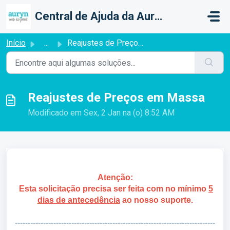
Ir para o conteúdo principal
Central de Ajuda da Auryn Web To Print
Início
...
Reajustes de Preços em Massa
Reajustes de Preços em Massa
Modificado em Sex, 2 Jan na (o) 8:52 AM
Atenção:
Esta solicitação precisa ser feita com no mínimo
5
dias de antecedência
ao nosso suporte.
------------------------------------------------------------------------------