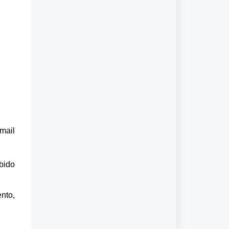
mail
bido
nto,