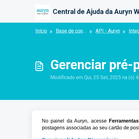
Ir para o conteúdo principal
Central de Ajuda da Auryn W
Início
Base de conhecimento
API - Auryn
Integr
Gerenciar pré-
Modificado em Qui, 25 Set, 2025 na (o) 
No painel da Auryn, acesse
Ferramentas
postagens associadas ao seu cartão de pos