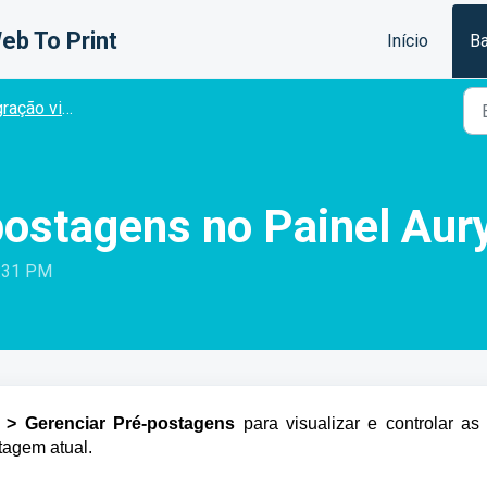
eb To Print
Início
Ba
ação via API
postagens no Painel Aur
4:31 PM
 > Gerenciar Pré-postagens
para visualizar e controlar as 
tagem atual.