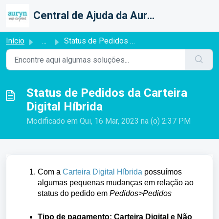
Ir para o conteúdo principal
Central de Ajuda da Auryn Web To Print
Início
...
Status de Pedidos da Carteira Digital Híbrida
Status de Pedidos da Carteira
Digital Híbrida
Modificado em Qui, 16 Mar, 2023 na (o) 2:37 PM
Com a
Carteira Digital Híbrida
possuímos
algumas pequenas mudanças em relação ao
status do pedido em
Pedidos>Pedidos
Tipo de pagamento: Carteira Digital e Não