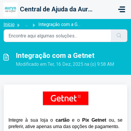
Ir para o conteúdo principal
Central de Ajuda da Auryn Web To Print
Início
...
Integração com a Getnet
Integração com a Getnet
Modificado em Ter, 16 Dez, 2025 na (o) 9:58 AM
Integre à sua loja o
cartão
e o
Pix Getnet
ou, se
preferir, ative apenas uma das opções de pagamento.