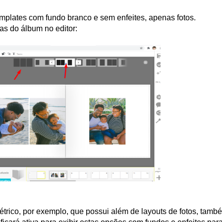
 templates com fundo branco e sem enfeites, apenas fotos.
s do álbum no editor:
rico, por exemplo, que possui além de layouts de fotos, tamb