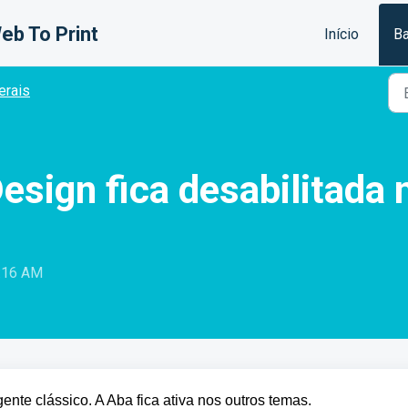
eb To Print
Início
Ba
erais
esign fica desabilitada 
8:16 AM
gente clássico. A Aba fica ativa nos outros temas.