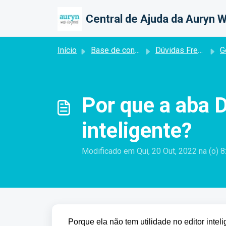
Ir para o conteúdo principal
Central de Ajuda da Auryn W
Início
Base de conhecimento
Dúvidas Frequentes
G
Por que a aba D
inteligente?
Modificado em Qui, 20 Out, 2022 na (o) 
Porque ela não tem utilidade no editor inteli