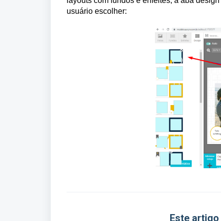
layouts com fundos e enfeites, a aba design 
usuário escolher:
Este artigo 