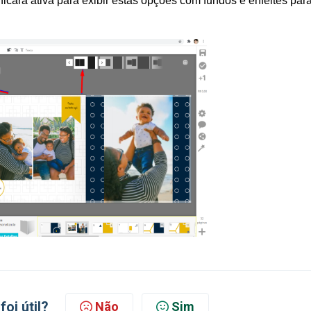
ficará ativa para exibir estas opções com fundos e enfeites par
foi útil?
Não
Sim